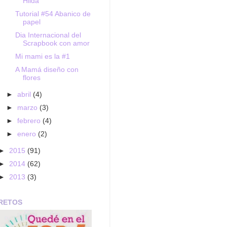
Hilda
Tutorial #54 Abanico de
papel
Dia Internacional del
Scrapbook con amor
Mi mami es la #1
A Mamá diseño con
flores
►
abril
(4)
►
marzo
(3)
►
febrero
(4)
►
enero
(2)
►
2015
(91)
►
2014
(62)
►
2013
(3)
RETOS