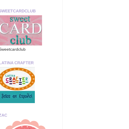
SWEETCARDCLUB
Sweetcardclub
LATINA CRAFTER
ZAC