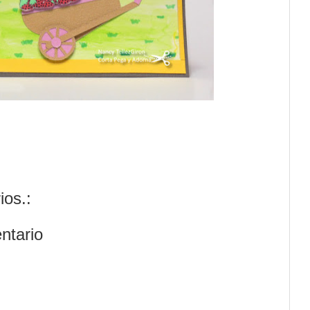
os.:
ntario