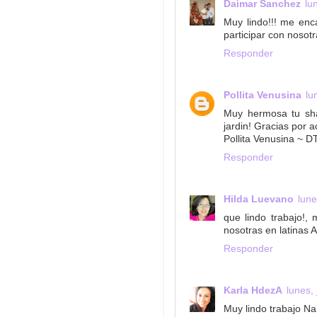
Daimar Sanchez
lu
Muy lindo!!! me enc
participar con nosot
Responder
Pollita Venusina
lu
Muy hermosa tu sha
jardin! Gracias por 
Pollita Venusina ~ D
Responder
Hilda Luevano
lune
que lindo trabajo!, 
nosotras en latinas 
Responder
Karla HdezA
lunes,
Muy lindo trabajo Nan