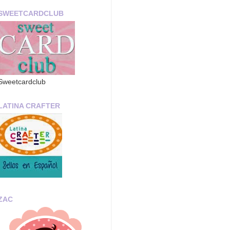
SWEETCARDCLUB
Sweetcardclub
LATINA CRAFTER
ZAC